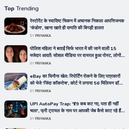
इस्लामाबाद
उबाल:
रूस ने
Top
Trending
सील, गृह
छात्र
यूक्रेन
मंत्री
नेता
को
रेस्टोरेंट के स्वादिष्ट चिकन में अचानक निकला आपत्तिजनक
मोहसिन
नाहिद
ठहराया
'कंडोम', खाना खाते ही दम्पति की बिगड़ी हालत
नकवी के
इस्लाम
जिम्मेदार
BY
PRIYANKA
'स्कैम बम'
की खुली
पोलिश महिला ने बताईं सिर्फ भारत में की जाने वाली 15
से डगमगाई
धमकी
मजेदार आदतें: सोशल मीडिया पर वायरल हुआ पोस्ट, लोगों ने
शहबाज
किया जमकर रिएक्ट
'एयरपोर्ट
BY
PRIYANKA
सरकार,
से सीधे
eBay का घिनौना खेल: रिपोर्टिंग रोकने के लिए पत्रकारों
तख्तापलट
फांसी के
को भेजे 'जिंदा कॉकरोच', कोर्ट ने लगाया 56 मिलियन डॉलर
की
तख्ते
का भारी जुर्माना
BY
PRIYANKA
अटकलें
तक ले
UPI AutoPay Trap: '₹79 कब कट गए, पता ही नहीं
तेज
जाएंगे'
चला', फ्री ट्रायल के नाम पर आपकी जेब कैसे काट रहे हैं
ऐप्स? जानें इस बड़े खेल का सच
BY
PRIYANKA