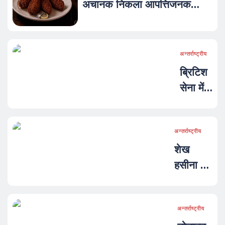
अचानक निकला आपत्तिजनक
'कंडोम', खाना खाते ही दम्पति की
बिगड़ी हालत
अन्तर्राष्ट्रीय
ब्रिटिश
सेना में
बड़ा
स्कैंडल:
अन्तर्राष्ट्रीय
ट्रेनिंग
शेख
कॉलेज
हसीना के
में
तख्तापलट
टीनएज
पर बड़ा
लड़कियों
खुलासा:
अन्तर्राष्ट्रीय
के साथ